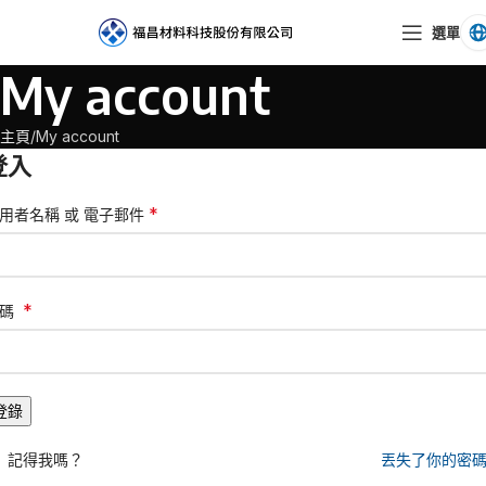
選單
My account
主頁
My account
登入
*
用者名稱 或 電子郵件
*
密碼
登錄
記得我嗎？
丟失了你的密