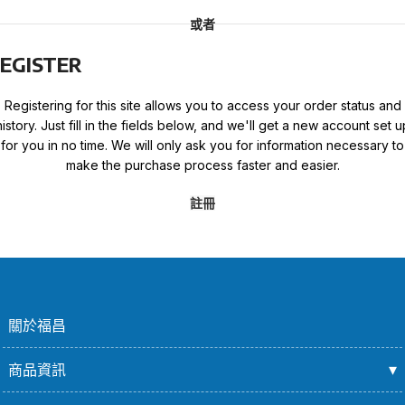
或者
EGISTER
Registering for this site allows you to access your order status and
history. Just fill in the fields below, and we'll get a new account set u
for you in no time. We will only ask you for information necessary to
make the purchase process faster and easier.
註冊
關於福昌
商品資訊