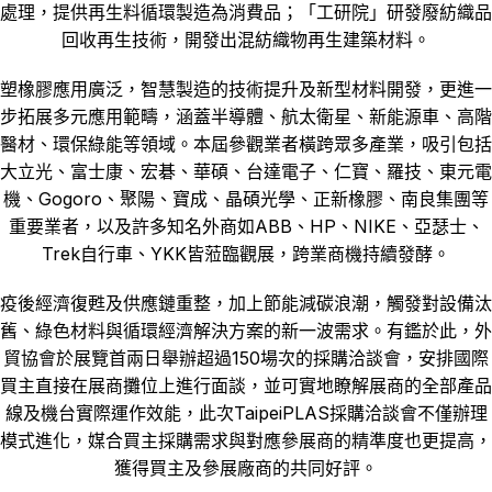
處理，提供再生料循環製造為消費品；「工研院」研發廢紡織品
回收再生技術，開發出混紡織物再生建築材料。
塑橡膠應用廣泛，智慧製造的技術提升及新型材料開發，更進一
步拓展多元應用範疇，涵蓋半導體、航太衛星、新能源車、高階
醫材、環保綠能等領域。本屆參觀業者橫跨眾多產業，吸引包括
大立光、富士康、宏碁、華碩、台達電子、仁寶、羅技、東元電
機、Gogoro、聚陽、寶成、晶碩光學、正新橡膠、南良集團等
重要業者，以及許多知名外商如ABB、HP、NIKE、亞瑟士、
Trek自行車、YKK皆蒞臨觀展，跨業商機持續發酵。
疫後經濟復甦及供應鏈重整，加上節能減碳浪潮，觸發對設備汰
舊、綠色材料與循環經濟解決方案的新一波需求。有鑑於此，外
貿協會於展覽首兩日舉辦超過150場次的採購洽談會，安排國際
買主直接在展商攤位上進行面談，並可實地瞭解展商的全部產品
線及機台實際運作效能，此次TaipeiPLAS採購洽談會不僅辦理
模式進化，媒合買主採購需求與對應參展商的精準度也更提高，
獲得買主及參展廠商的共同好評。