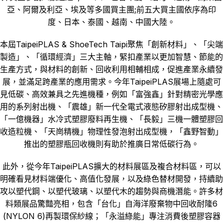
亞、阿爾及利亞、埃及等多國買主團;前五大買主國依序為印
度、日本、泰國、越南、中國大陸。
本屆TaipeiPLAS & ShoeTech Taipi聚焦「創新材料」、「尖端
製造」、「循環經濟」三大主軸，緊扣產業以更加智慧、節能的
生產方式，與材料的創新、回收利用相輔相成，促進產業永續發
展，並滿足跨產業的應用需求。今年TaipeiPLAS展場上隨處可
見低碳、高效兼具之先進機種，例如「富強鑫」針對精密光學應
用的系列射出機、「震雄」新一代全電式液態矽膠射出成型機、
「一億機器」水冷式塑膠廢料再生機、「長毅」三機一體塑膠回
收造粒機、「天崗精機」物理性發泡射出成型機，「鑫野智動」
推出的塑膠瓶回收機則有助於推廣日常低碳行為。
此外，從今年TaipeiPLAS擴大的材料展區及複合材料區，可以
明確看見材料端優化、高值化發展，以及綠色替材開發，持續助
攻以塑代鋼、以塑代玻璃、以塑代木的趨勢與商機潛能。許多材
料類展品驚豔亮相，包含「台化」自海洋廢棄物中回收耐隆6
(NYLON 6)再製環保紗線；「永溢綠能」專注消費後塑膠容器