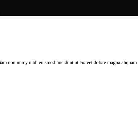
e
d diam nonummy nibh euismod tincidunt ut laoreet dolore magna aliquam 