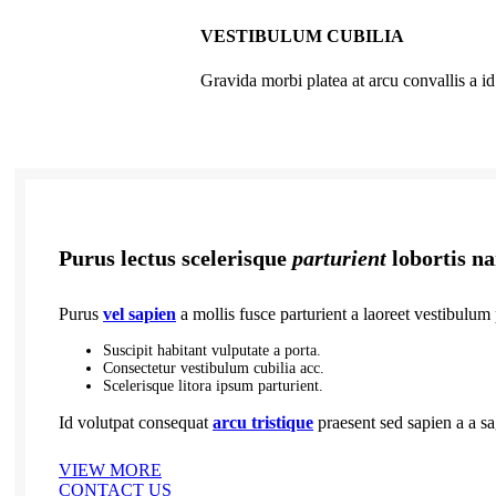
VESTIBULUM CUBILIA
Gravida morbi platea at arcu convallis a id
Purus lectus scelerisque
parturient
lobortis n
Purus
vel sapien
a mollis fusce parturient a laoreet vestibulum 
Suscipit habitant vulputate a porta.
Consectetur vestibulum cubilia acc.
Scelerisque litora ipsum parturient.
Id volutpat consequat
arcu tristique
praesent sed sapien a a sa
VIEW MORE
CONTACT US