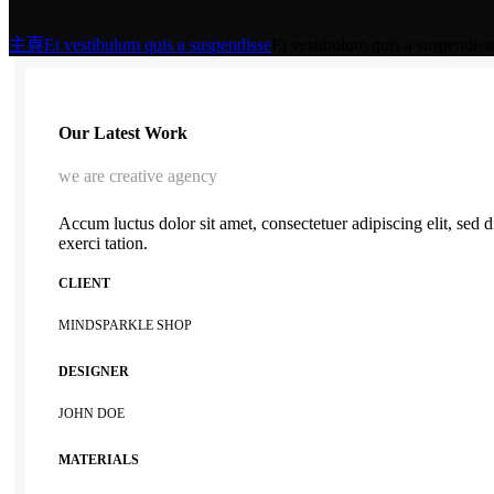
主頁
Et vestibulum quis a suspendisse
Et vestibulum quis a suspendiss
Our Latest Work
we are creative agency
Accum luctus dolor sit amet, consectetuer adipiscing elit, se
exerci tation.
CLIENT
MINDSPARKLE SHOP
DESIGNER
JOHN DOE
MATERIALS