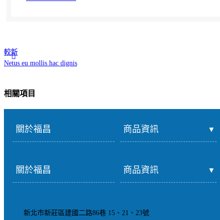
較新
Netus eu mollis hac dignis
相關項目
關於福昌
商品資訊
Decor
Rhoncus
quisque
關於福昌
商品資訊
sollicitudin
新北市新莊區建國二路86巷 15、21、23號