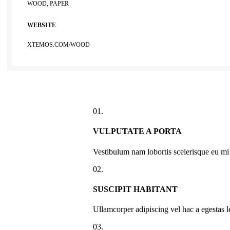
WOOD, PAPER
WEBSITE
XTEMOS.COM/WOOD
01.
VULPUTATE A PORTA
Vestibulum nam lobortis scelerisque eu mi 
02.
SUSCIPIT HABITANT
Ullamcorper adipiscing vel hac a egestas l
03.