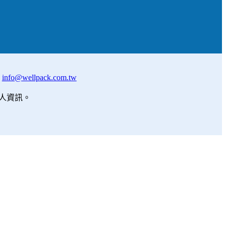
:
info@wellpack.com.tw
人資訊。