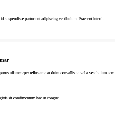
 id suspendisse parturient adipiscing vestibulum. Praesent interdu.
amar
purus ullamcorper tellus ante at duira convallis ac vel a vestibulum sem 
gittis sit condimentum hac ut congue.