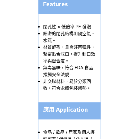
Features
閉孔性 × 低倍率 PE 發泡
細密的閉孔結構阻隔空氣、
水氣。
材質輕盈、具良好回彈性，
緊密貼合瓶口，提升封口效
率與密合度。
無毒無味，符合 FDA 食品
接觸安全法規。
非交聯材料，易於分類回
收，符合永續包裝趨勢。
應用 Application
食品 / 飲品 / 居家及個人護
理容器/ 保健品 / 化妝品 /